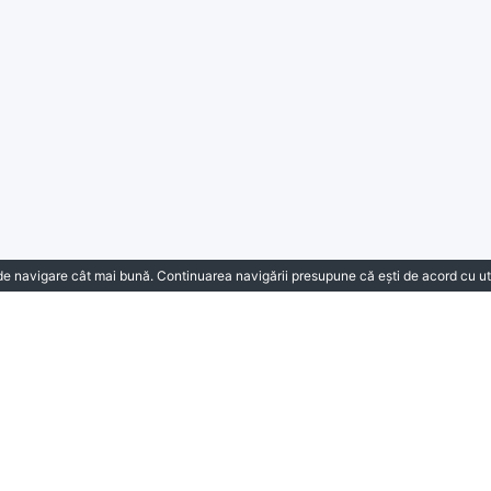
 de navigare cât mai bună. Continuarea navigării presupune că ești de acord cu ut