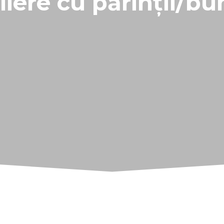
liere cu părinții/bun