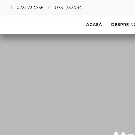
0731.732.736
0731.732.734
ACASĂ
DESPRE N